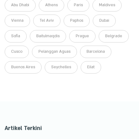
Abu Dhabi
Athens
Paris
Maldives
Vienna
Tel Aviv
Paphos
Dubai
Sofia
Baitulmaqdis
Prague
Belgrade
Cusco
Pelanggan Aguas
Barcelona
Buenos Aires
Seychelles
Eilat
Artikel Terkini