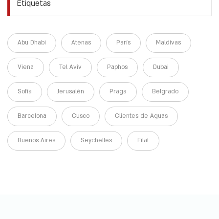
Etiquetas
Abu Dhabi
Atenas
París
Maldivas
Viena
Tel Aviv
Paphos
Dubai
Sofía
Jerusalén
Praga
Belgrado
Barcelona
Cusco
Clientes de Aguas
Buenos Aires
Seychelles
Eilat