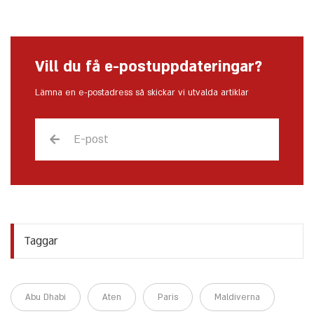
Vill du få e-postuppdateringar?
Lämna en e-postadress så skickar vi utvalda artiklar
Taggar
Abu Dhabi
Aten
Paris
Maldiverna