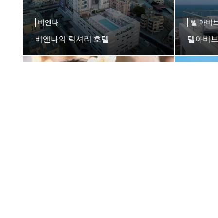
비엔나
텔 아비
비엔나의 럭셔리 호텔
텔아비브
두바이
소피아
두바이의 스파 호텔
소피아 