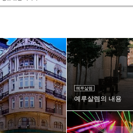
 정보-모든 목적지
예루살렘
예루살렘의 내용