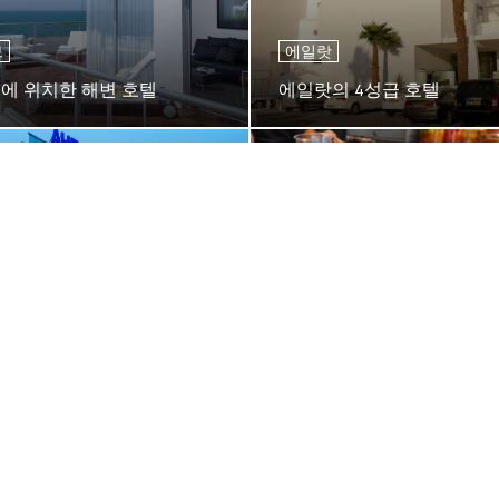
브
에일랏
에 위치한 해변 호텔
에일랏의 4성급 호텔
예루살렘
호텔
예루살렘의 시장