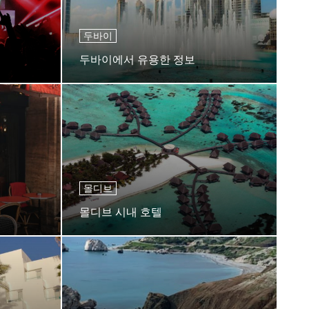
두바이
두바이에서 유용한 정보
몰디브
몰디브 시내 호텔