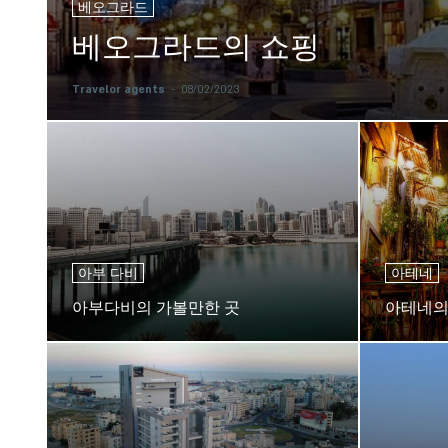
베오그라드
베오그라드의 쇼핑
Travelor agents
-
08/02/2023
아부 다비
아테네
아부다비의 가볼만한 곳
아테네의