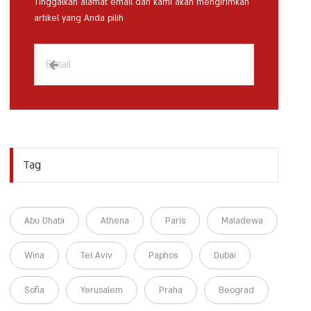
Tinggalkan alamat email dan kami akan mengirimkan
artikel yang Anda pilih
Tag
Abu Dhabi
Athena
Paris
Maladewa
Wina
Tel Aviv
Paphos
Dubai
Sofia
Yerusalem
Praha
Beograd