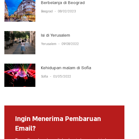
Berbelanja di Beograd
Beograd
-
08/02/2023
Isi di Yerusalem
Yerusalem
-
09/08/2022
Kehidupan malam di Sofia
Sofia
-
01/05/2022
Ingin Menerima Pembaruan
Email?