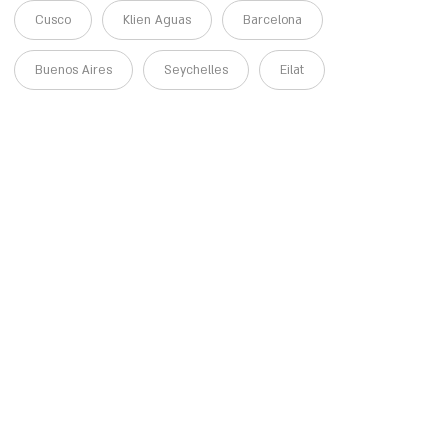
Cusco
Klien Aguas
Barcelona
Buenos Aires
Seychelles
Eilat