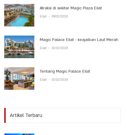
Atraksi di sekitar Magic Plaza Eilat
Eilat
-
09/12/2020
Magic Palace Eilat - keajaiban Laut Merah
Eilat
-
10/12/2020
Tentang Magic Palace Eilat
Eilat
-
10/12/2020
Artikel Terbaru