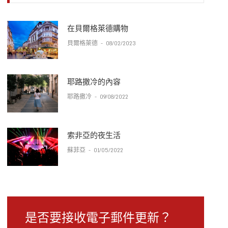
在貝爾格萊德購物
貝爾格萊德
-
08/02/2023
耶路撒冷的內容
耶路撒冷
-
09/08/2022
索非亞的夜生活
蘇菲亞
-
01/05/2022
是否要接收電子郵件更新？