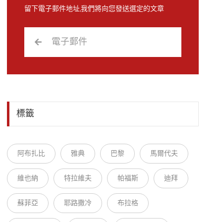
留下電子郵件地址,我們將向您發送選定的文章
標籤
阿布扎比
雅典
巴黎
馬爾代夫
維也納
特拉維夫
帕福斯
迪拜
蘇菲亞
耶路撒冷
布拉格