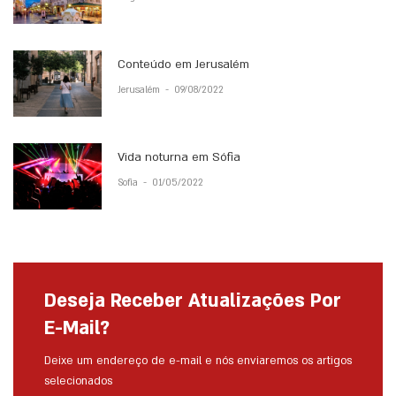
Conteúdo em Jerusalém
Jerusalém
-
09/08/2022
Vida noturna em Sófia
Sofia
-
01/05/2022
Deseja Receber Atualizações Por
E-Mail?
Deixe um endereço de e-mail e nós enviaremos os artigos
selecionados