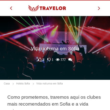
Vida noturna em Sófia
3
1
777
Casa
Hotéis Sofia
Vida noturna em Sófia
Como prometemos, traremos aqui os clubes
mais recomendados em Sofia e a vida