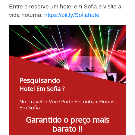
Entre e reserve um hotel em Sofia e visite a
vida noturna:
https://bit.ly/Sofiahotel
Pesquisando
Hotel Em Sofia ?
No Travelor Você Pode Encontrar Hotéis
Em Sofia
Garantido o preço mais
barato !!