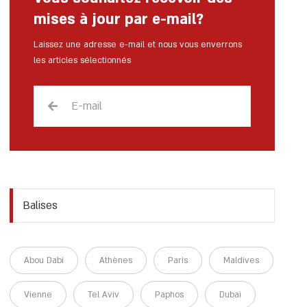
mises à jour par e-mail?
Laissez une adresse e-mail et nous vous enverrons
les articles sélectionnés
Balises
Abou Dabi
Athènes
Paris
Maldives
Vienne
Tel Aviv
Paphos
Dubai