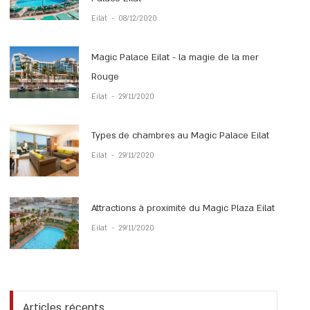
Eilat
-
08/12/2020
Magic Palace Eilat - la magie de la mer
Rouge
Eilat
-
29/11/2020
Types de chambres au Magic Palace Eilat
Eilat
-
29/11/2020
Attractions à proximité du Magic Plaza Eilat
Eilat
-
29/11/2020
Articles récents