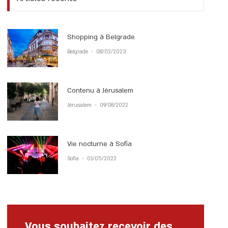
Shopping à Belgrade
Belgrade
-
08/02/2023
Contenu à Jérusalem
Jérusalem
-
09/08/2022
Vie nocturne à Sofia
Sofia
-
01/05/2022
Vous souhaitez recevoir des